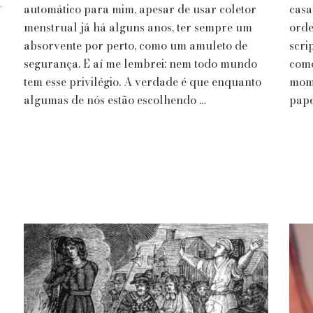
,
um
automático para mim, apesar de usar coletor
casa
Direito
menstrual já há alguns anos, ter sempre um
orde
s
absorvente por perto, como um amuleto de
scri
segurança. E aí me lembrei: nem todo mundo
como
tem esse privilégio. A verdade é que enquanto
mome
algumas de nós estão escolhendo …
pape