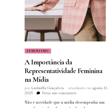
FEMINISMO
A Importância da
Representatividade Feminina
na Mídia
por
Ludmilla Gonçalves
atualizado em
agosto 13,
em
2025
Deixe um comentário
A
Não é novidade que a mídia desempenha um
Importância