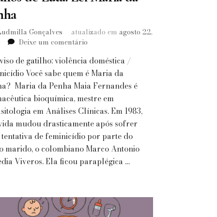
nha
Ludmilla Gonçalves
atualizado em
agosto 22,
em
5
Deixe um comentário
19
iso de gatilho: violência doméstica /
anos
de
nicídio Você sabe quem é Maria da
Luta:
a? Maria da Penha Maia Fernandes é
Lei
acêutica bioquímica, mestre em
Maria
sitologia em Análises Clínicas. Em 1983,
da
vida mudou drasticamente após sofrer
Penha
tentativa de feminicídio por parte do
o marido, o colombiano Marco Antonio
dia Viveros. Ela ficou paraplégica …