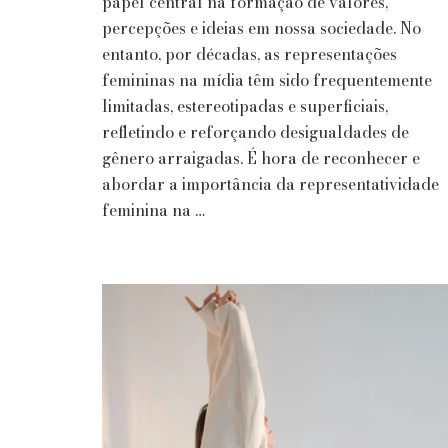
da
papel central na formação de valores,
Representatividade
percepções e ideias em nossa sociedade. No
Feminina
entanto, por décadas, as representações
na
femininas na mídia têm sido frequentemente
Mídia
limitadas, estereotipadas e superficiais,
refletindo e reforçando desigualdades de
gênero arraigadas. É hora de reconhecer e
abordar a importância da representatividade
feminina na …