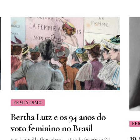
FEMINISMO
Bertha Lutz e os 94 anos do
FE
voto feminino no Brasil
19 
por
Ludmilla Gonçalves
ativado
fevereiro 24,