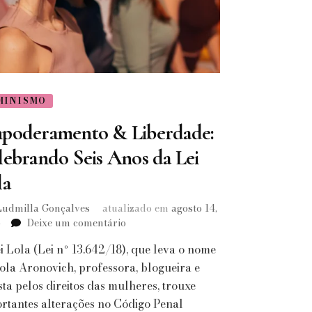
MINISMO
poderamento & Liberdade:
lebrando Seis Anos da Lei
la
Ludmilla Gonçalves
atualizado em
agosto 14,
em
5
Deixe um comentário
Empoderamento
i Lola (Lei nº 13.642/18), que leva o nome
&
Liberdade:
ola Aronovich, professora, blogueira e
Celebrando
ista pelos direitos das mulheres, trouxe
Seis
rtantes alterações no Código Penal
Anos