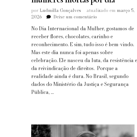
por
Ludmilla Gonçalves
atualizado em
março 5,
em
2026
Deixe um comentário
Dia
No Dia Internacional da Mulher, gostamos de
Internacional
da
receber flores, chocolates, carinho e
Mulher:
reconhecimento. E sim, tudo isso é bem-vindo.
Flores,
Mas este dia nunca foi apenas sobre
chocolates
celebração. Ele nasceu da luta, da resistência 
e
da reivindicação de direitos. Porque a
quatro
mulheres
realidade ainda é dura. No Brasil, segundo
mortas
dados do Ministério da Justiça e Segurança
por
Pública, …
dia