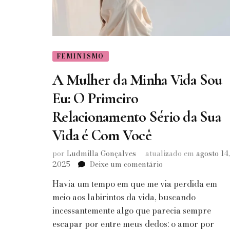
FEMINISMO
A Mulher da Minha Vida Sou
Eu: O Primeiro
Relacionamento Sério da Sua
Vida é Com Você
por
Ludmilla Gonçalves
atualizado em
agosto 14,
em
2025
Deixe um comentário
A
Havia um tempo em que me via perdida em
Mulher
da
meio aos labirintos da vida, buscando
Minha
incessantemente algo que parecia sempre
Vida
escapar por entre meus dedos: o amor por
Sou