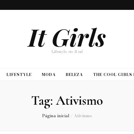
It Girls
Lifestyle, etc & tal
LIFESTYLE
MODA
BELEZA
THE COOL GIRLS
Tag:
Ativismo
Página inicial
/
Ativismo