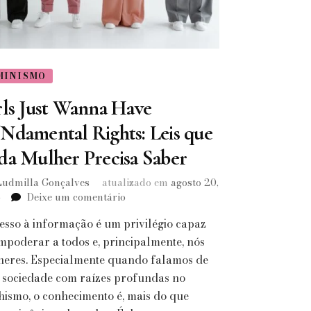
MINISMO
rls Just Wanna Have
Ndamental Rights: Leis que
da Mulher Precisa Saber
Ludmilla Gonçalves
atualizado em
agosto 20,
em
5
Deixe um comentário
Girls
esso à informação é um privilégio capaz
Just
Wanna
mpoderar a todos e, principalmente, nós
Have
eres. Especialmente quando falamos de
FUNdamental
sociedade com raízes profundas no
Rights:
ismo, o conhecimento é, mais do que
Leis