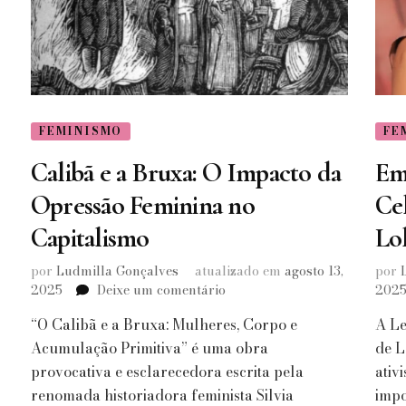
FEMINISMO
FE
Calibã e a Bruxa: O Impacto da
Em
Opressão Feminina no
Ce
Capitalismo
Lo
por
Ludmilla Gonçalves
atualizado em
agosto 13,
por
em
2025
Deixe um comentário
202
Calibã
“O Calibã e a Bruxa: Mulheres, Corpo e
A Le
e
a
Acumulação Primitiva” é uma obra
de L
Bruxa:
provocativa e esclarecedora escrita pela
ativ
O
renomada historiadora feminista Silvia
impo
Impacto