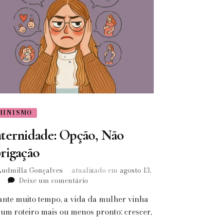
MINISMO
ternidade: Opção, Não
rigação
Ludmilla Gonçalves
atualizado em
agosto 13,
em
5
Deixe um comentário
Maternidade:
nte muito tempo, a vida da mulher vinha
Opção,
Não
um roteiro mais ou menos pronto: crescer,