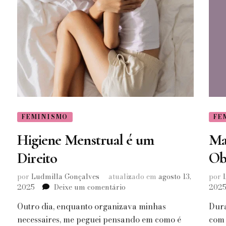
FEMINISMO
FE
Higiene Menstrual é um
Ma
Direito
Ob
por
Ludmilla Gonçalves
atualizado em
agosto 13,
por
em
2025
Deixe um comentário
202
Higiene
Outro dia, enquanto organizava minhas
Dura
Menstrual
é
necessaires, me peguei pensando em como é
com 