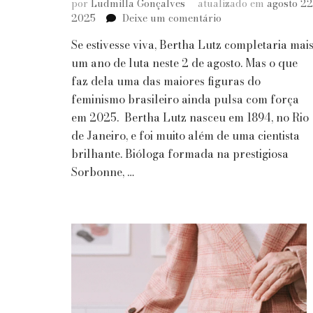
por
Ludmilla Gonçalves
atualizado em
agosto 22
em
2025
Deixe um comentário
Feminista
Se estivesse viva, Bertha Lutz completaria mai
Antes
do
um ano de luta neste 2 de agosto. Mas o que
Tempo:
faz dela uma das maiores figuras do
Por
feminismo brasileiro ainda pulsa com força
que
em 2025. Bertha Lutz nasceu em 1894, no Rio
Bertha
de Janeiro, e foi muito além de uma cientista
Lutz
Ainda
brilhante. Bióloga formada na prestigiosa
Incomoda
Sorbonne, …
e
Inspira