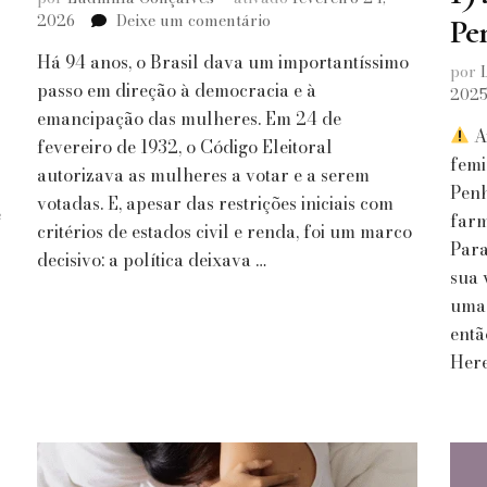
em
2026
Deixe um comentário
Pe
Bertha
Há 94 anos, o Brasil dava um importantíssimo
Lutz
por
e
passo em direção à democracia e à
202
os
emancipação das mulheres. Em 24 de
94
Av
fevereiro de 1932, o Código Eleitoral
anos
femi
autorizava as mulheres a votar e a serem
do
Penh
votadas. E, apesar das restrições iniciais com
voto
e
farm
feminino
critérios de estados civil e renda, foi um marco
Para
no
decisivo: a política deixava …
Brasil
sua 
uma 
entã
Here