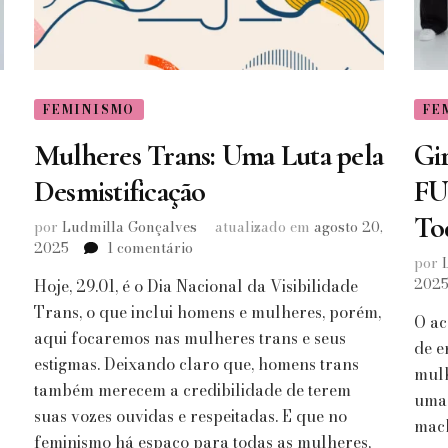
FEMINISMO
FE
Mulheres Trans: Uma Luta pela
Gi
Desmistificação
FU
To
por
Ludmilla Gonçalves
atualizado em
agosto 20,
em
2025
1 comentário
por
Mulheres
202
Hoje, 29.01, é o Dia Nacional da Visibilidade
Trans:
Uma
Trans, o que inclui homens e mulheres, porém,
O ac
Luta
aqui focaremos nas mulheres trans e seus
de e
pela
estigmas. Deixando claro que, homens trans
Desmistificação
mulh
também merecem a credibilidade de terem
uma 
suas vozes ouvidas e respeitadas. E que no
mach
feminismo há espaço para todas as mulheres,