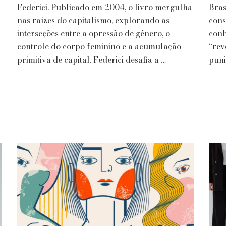
Federici. Publicado em 2004, o livro mergulha
Bras
da
nas raízes do capitalismo, explorando as
Opressão
cons
Feminina
interseções entre a opressão de gênero, o
conh
no
controle do corpo feminino e a acumulação
“rev
Capitalismo
primitiva de capital. Federici desafia a …
puni