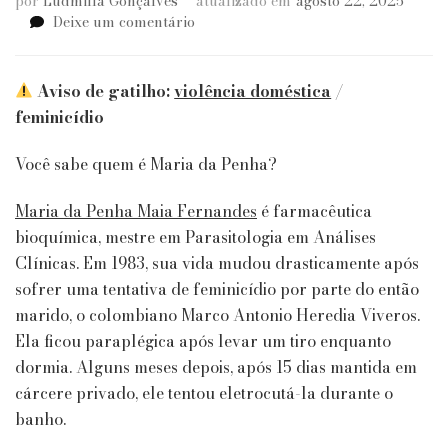
por
Ludmilla Gonçalves
atualizado em
agosto 22, 2025
em
Deixe um comentário
19
anos
de
Aviso de gatilho:
violência doméstica
/
Luta:
feminicídio
Lei
Maria
Você sabe quem é Maria da Penha?
da
Penha
Maria da Penha Maia Fernandes
é farmacêutica
bioquímica, mestre em Parasitologia em Análises
Clínicas. Em 1983, sua vida mudou drasticamente após
sofrer uma tentativa de feminicídio por parte do então
marido, o colombiano Marco Antonio Heredia Viveros.
Ela ficou paraplégica após levar um tiro enquanto
dormia. Alguns meses depois, após 15 dias mantida em
cárcere privado, ele tentou eletrocutá-la durante o
banho.