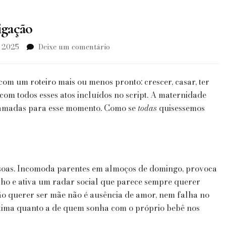
igação
em
, 2025
Deixe um comentário
Maternidade:
Opção,
Não
om um roteiro mais ou menos pronto: crescer, casar, ter
Obrigação
com todos esses atos incluídos no script. A maternidade
ramadas para esse momento. Como se
todas
quisessemos
soas. Incomoda parentes em almoços de domingo, provoca
lho e ativa um radar social que parece sempre querer
não querer ser mãe não é ausência de amor, nem falha no
gítima quanto a de quem sonha com o próprio bebê nos