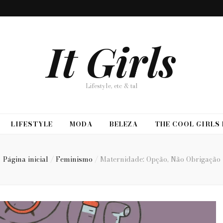
It Girls
Lifestyle, etc & tal
LIFESTYLE
MODA
BELEZA
THE COOL GIRLS
Página inicial
/
Feminismo
/
Maternidade: Opção, Não Obrigação