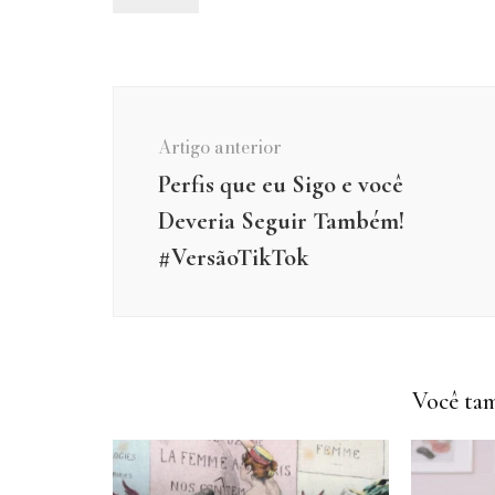
Navegação
de
Artigo anterior
post
Perfis que eu Sigo e você
Deveria Seguir Também!
#VersãoTikTok
Você tam