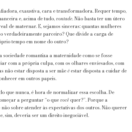
fiadora, exaustiva, cara e transformadora. Requer tempo,
nanceira e, acima de tudo,
vontade
. Não basta ter um útero
 real de maternar. E, sejamos sinceras: quantas mulheres
 verdadeiramente parceiro? Que divide a carga de
róprio tempo em nome do outro?
 a sociedade romantiza a maternidade como se fosse
iar com a própria culpa, com os olhares enviesados, com
as não estar disposta a ser mãe
é
estar disposta a cuidar de
econhecer em outros papeis.
do que nunca, é hora de normalizar essa escolha. De
começar a perguntar “o que
você
quer?”. Porque a
e não sobre atender às expectativas dos outros. Não querer
, sim, deveria ser um direito inegociável.