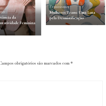
Feminismo
smo
Mulheres Trans: Uma Luta
tância da
pela Desmistificação
ntatividade Feminina
a
Campos obrigatórios são marcados com
*