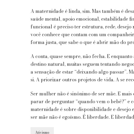
A maternidade é linda, sim. Mas também é desa
saúde mental, apoio emocional, estabilidade fi
funcional é preciso ter estrutura, rede, desejo
você conhece que contam com um companheiro
forma justa, que sabe o que é abrir mão do p
A conta, quase sempre, não fecha. E enquanto
destino natural, muitas seguem tentando negoc
a sensação de estar “deixando algo passar”. M
si. A priorizar outros projetos de vida. A se r
Ser mulher não é sinônimo de ser mãe. E mais 
parar de perguntar “quando vem o bebê?” e 
maternidade é sobre disponibilidade e desejo 
ser mãe não é egoísmo. É liberdade. E liberdade
Ativismo