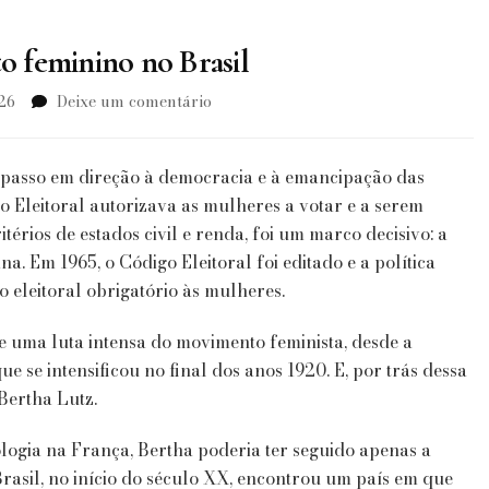
to feminino no Brasil
em
026
Deixe um comentário
Bertha
Lutz
e
 passo em direção à democracia e à emancipação das
os
o Eleitoral autorizava as mulheres a votar e a serem
94
ritérios de estados civil e renda, foi um marco decisivo: a
anos
a. Em 1965, o Código Eleitoral foi editado e a política
do
voto
to eleitoral obrigatório às mulheres.
feminino
no
e uma luta intensa do movimento feminista, desde a
Brasil
e se intensificou no final dos anos 1920. E, por trás dessa
 Bertha Lutz.
ologia na França, Bertha poderia ter seguido apenas a
Brasil, no início do século XX, encontrou um país em que