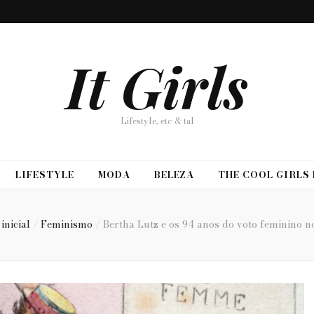
It Girls
Lifestyle, etc & tal
LIFESTYLE
MODA
BELEZA
THE COOL GIRLS
inicial
/
Feminismo
/
Bertha Lutz e os 94 anos do voto feminino n