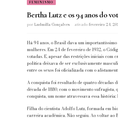
FEMINISMO
Bertha Lutz e os 94 anos do vo
por
Ludmilla Gonçalves
ativado
fevereiro 24, 2
Há 94 anos, o Brasil dava um importantíssimo
mulheres. Em 24 de fevereiro de 1932, o Códig
votadas. E, apesar das restrições iniciais com c
política deixava de ser exclusivamente masculin
entre os sexos foi oficializada com o alistamen
A conquista foi resultado de quatro décadas d
década de 1880, com o movimento sufragista, qu
conquista, um nome atravessava essa história:
Filha do cientista Adolfo Lutz, formada em bi
carreira acadêmica. Não seguiu. Ao voltar ao 