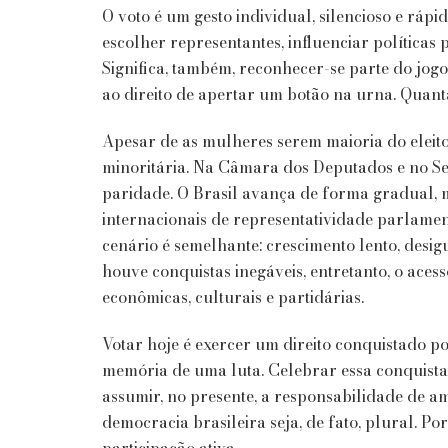
O voto é um gesto individual, silencioso e rápi
escolher representantes, influenciar políticas 
Significa, também, reconhecer-se parte do jog
ao direito de apertar um botão na urna. Quan
Apesar de as mulheres serem maioria do eleito
minoritária. Na Câmara dos Deputados e no Se
paridade. O Brasil avança de forma gradual,
internacionais de representatividade parlamen
cenário é semelhante: crescimento lento, desig
houve conquistas inegáveis, entretanto, o ace
econômicas, culturais e partidárias.
Votar hoje é exercer um direito conquistado p
memória de uma luta. Celebrar essa conquista
assumir, no presente, a responsabilidade de am
democracia brasileira seja, de fato, plural. Po
participação ativa.