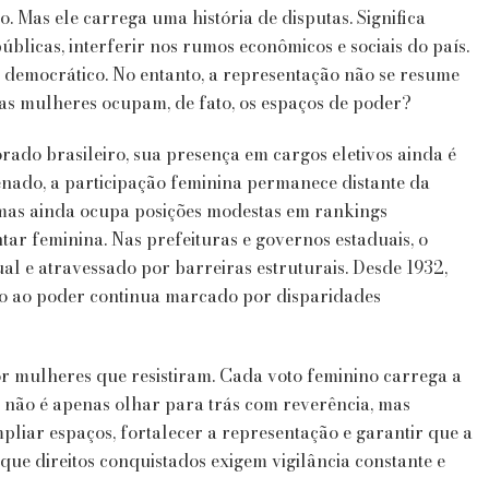
do. Mas ele carrega uma história de disputas. Significa
públicas, interferir nos rumos econômicos e sociais do país.
o democrático. No entanto, a representação não se resume
tas mulheres ocupam, de fato, os espaços de poder?
rado brasileiro, sua presença em cargos eletivos ainda é
nado, a participação feminina permanece distante da
 mas ainda ocupa posições modestas em rankings
tar feminina. Nas prefeituras e governos estaduais, o
ual e atravessado por barreiras estruturais. Desde 1932,
sso ao poder continua marcado por disparidades
or mulheres que resistiram. Cada voto feminino carrega a
 não é apenas olhar para trás com reverência, mas
pliar espaços, fortalecer a representação e garantir que a
rque direitos conquistados exigem vigilância constante e