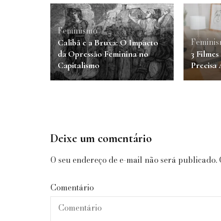
Feminismo
Femini
Calibã e a Bruxa: O Impacto
da Opressão Feminina no
3 Filmes
Capitalismo
Precisa 
Deixe um comentário
O seu endereço de e-mail não será publicado.
Comentário