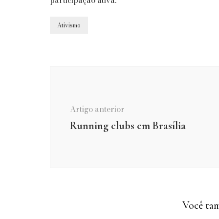
Ativismo
Navegação
de
post
Artigo anterior
Running clubs em Brasília
Você tam