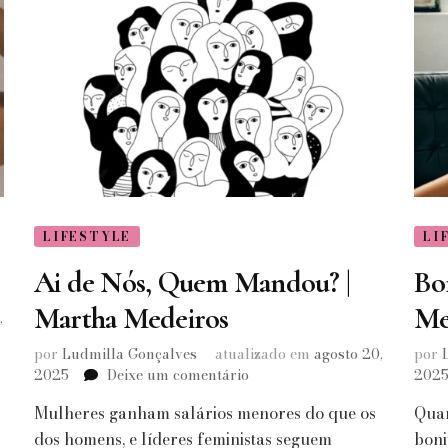
Farage
LIFESTYLE
LI
Ai de Nós, Quem Mandou? |
Bo
Martha Medeiros
Me
,
por
Ludmilla Gonçalves
atualizado em
agosto 20,
por
em
2025
Deixe um comentário
202
Ai
Mulheres ganham salários menores do que os
Quan
de
Nós,
dos homens, e líderes feministas seguem
boni