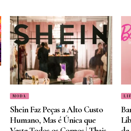
MODA
LI
Shein Faz Peças a Alto Custo
Bar
Humano, Mas é Única que
Li
Veste Todos os Corpos | Thais
de