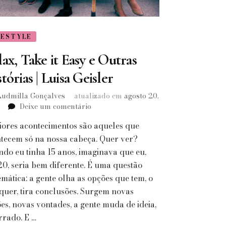
FESTYLE
ax, Take it Easy e Outras
tórias | Luisa Geisler
Ludmilla Gonçalves
atualizado em
agosto 20,
em
5
Deixe um comentário
Relax,
iores acontecimentos são aqueles que
Take
it
tecem só na nossa cabeça. Quer ver?
Easy
do eu tinha 15 anos, imaginava que eu,
e
20, seria bem diferente. É uma questão
Outras
mática: a gente olha as opções que tem, o
Histórias
quer, tira conclusões. Surgem novas
|
Luisa
es, novas vontades, a gente muda de ideia,
Geisler
rrado. E …