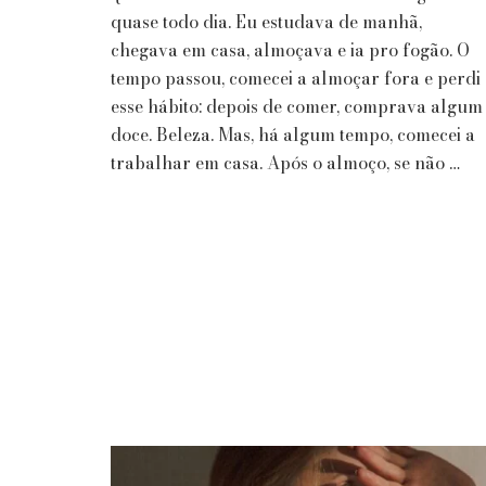
de
quase todo dia. Eu estudava de manhã,
Comer
chegava em casa, almoçava e ia pro fogão. O
Brigadeiro
tempo passou, comecei a almoçar fora e perdi
por
esse hábito: depois de comer, comprava algum
Liliane
doce. Beleza. Mas, há algum tempo, comecei a
Prata
♡
trabalhar em casa. Após o almoço, se não …