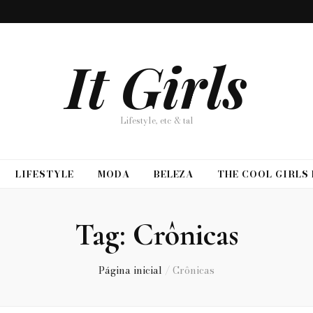
It Girls
Lifestyle, etc & tal
LIFESTYLE
MODA
BELEZA
THE COOL GIRLS
Tag:
Crônicas
Página inicial
/
Crônicas