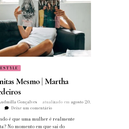
FESTYLE
nitas Mesmo | Martha
deiros
Ludmilla Gonçalves
atualizado em
agosto 20,
em
5
Deixe um comentário
Bonitas
do é que uma mulher é realmente
Mesmo
|
ta? No momento em que sai do