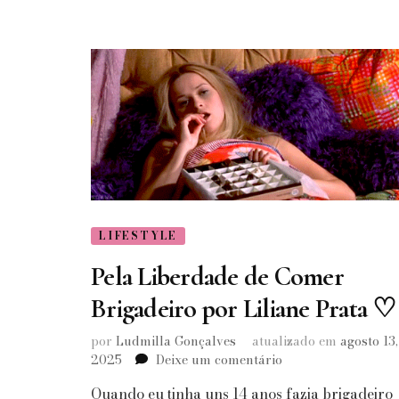
LIFESTYLE
Pela Liberdade de Comer
Brigadeiro por Liliane Prata ♡
por
Ludmilla Gonçalves
atualizado em
agosto 13,
em
2025
Deixe um comentário
Pela
Quando eu tinha uns 14 anos fazia brigadeiro
Liberdade