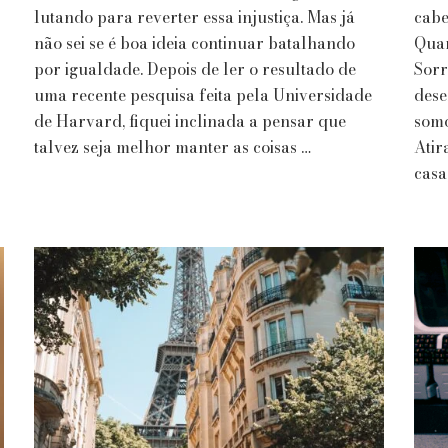
Quem
lutando para reverter essa injustiça. Mas já
cabe
Mandou?
não sei se é boa ideia continuar batalhando
Quan
|
por igualdade. Depois de ler o resultado de
Sorr
Martha
uma recente pesquisa feita pela Universidade
Medeiros
dese
de Harvard, fiquei inclinada a pensar que
somo
talvez seja melhor manter as coisas …
Atir
casa