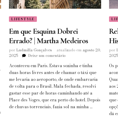
LIFESTYLE
LI
Em que Esquina Dobrei
Rel
e
Errado? | Martha Medeiros
His
por
Ludmilla Gonçalves
atualizado em
agosto 20,
por
em
2025
Deixe um comentário
202
Em
Aconteceu em Paris. Estava sozinha e tinha
Os p
que
,
Esquina
duas horas livres antes de chamar o táxi que
acon
Dobrei
me levaria ao aeroporto, de onde embarcaria
Quan
Errado?
de volta para o Brasil. Mala fechada, resolvi
aos 
|
gastar esse par de horas caminhando até a
mate
Martha
Place des Voges, que era perto do hotel. Depois
Medeiros
que 
a
de chuvas torrenciais, fazia sol na minha …
opçõ
a
dá e