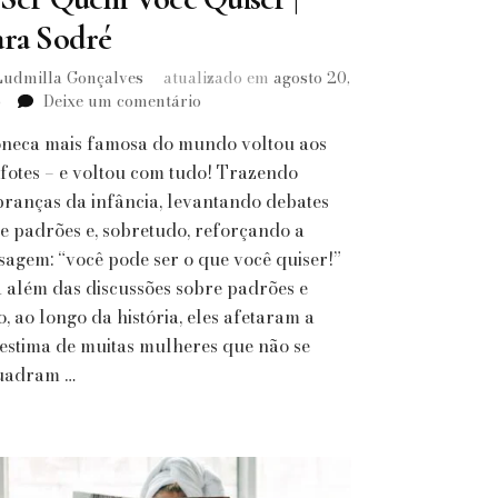
ara Sodré
Ludmilla Gonçalves
atualizado em
agosto 20,
em
5
Deixe um comentário
Barbie
neca mais famosa do mundo voltou aos
Investidora:
A
fotes – e voltou com tudo! Trazendo
Liberdade
ranças da infância, levantando debates
Financeira
e padrões e, sobretudo, reforçando a
e
agem: “você pode ser o que você quiser!”
o
 além das discussões sobre padrões e
Poder
de
, ao longo da história, eles afetaram a
Ser
estima de muitas mulheres que não se
Quem
uadram …
Você
Quiser
|
Clara
Sodré