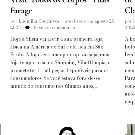
Farage
Cl
por
Ludmilla Gonçalves
atualizado em
agosto 20,
por
em
2025
Deixe um comentário
202
Shein
Hoje a Shein vai abrir a sua primeira loja
A bo
Faz
Peças
física na América do Sul e ela fica em São
holo
a
Paulo. A loja será uma pop-up -ou seja, uma
lemb
Alto
loja temporária, no Shopping Vila Olímpia, e
sobr
Custo
promete ter 11 mil peças disponíveis para os
mens
Humano,
consumidores. Se você estava fora desse
Mas
Para
é
mundo do consumo nos últimos anos, …
como
Única
auto
que
enq
Veste
Todos
os
Corpos
|
Thais