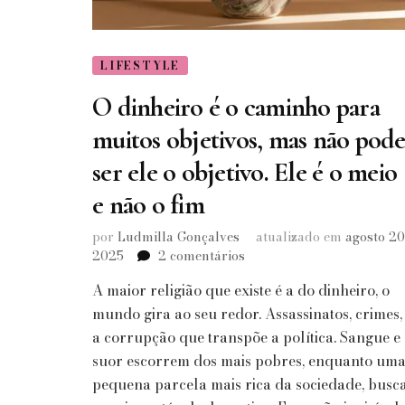
LIFESTYLE
O dinheiro é o caminho para
muitos objetivos, mas não pod
ser ele o objetivo. Ele é o meio
e não o fim
por
Ludmilla Gonçalves
atualizado em
agosto 20
em
2025
2 comentários
O
A maior religião que existe é a do dinheiro, o
dinheiro
é
mundo gira ao seu redor. Assassinatos, crimes,
o
a corrupção que transpõe a política. Sangue e
caminho
suor escorrem dos mais pobres, enquanto um
para
pequena parcela mais rica da sociedade, busc
muitos