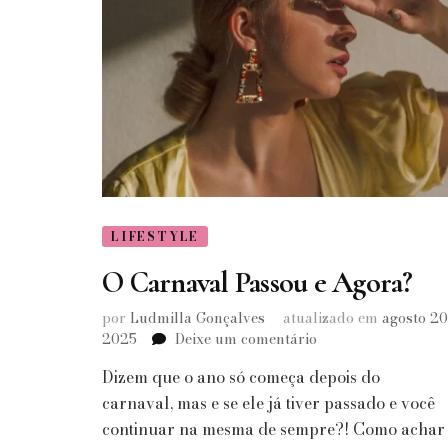
LIFESTYLE
O Carnaval Passou e Agora?
por
Ludmilla Gonçalves
atualizado em
agosto 20
em
2025
Deixe um comentário
O
Dizem que o ano só começa depois do
Carnaval
Passou
carnaval, mas e se ele já tiver passado e você
e
continuar na mesma de sempre?! Como achar
Agora?