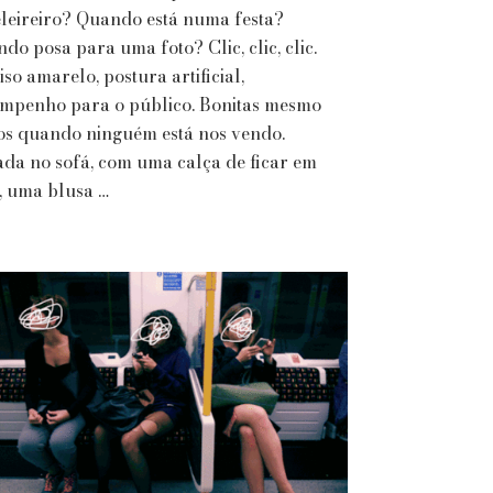
Martha
leireiro? Quando está numa festa?
Medeiros
do posa para uma foto? Clic, clic, clic.
iso amarelo, postura artificial,
mpenho para o público. Bonitas mesmo
s quando ninguém está nos vendo.
ada no sofá, com uma calça de ficar em
, uma blusa …