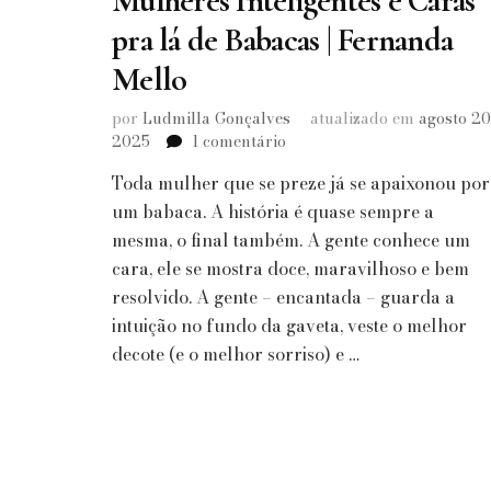
Mulheres Inteligentes e Caras
pra lá de Babacas | Fernanda
Mello
por
Ludmilla Gonçalves
atualizado em
agosto 20
em
2025
1 comentário
Mulheres
Toda mulher que se preze já se apaixonou por
Inteligentes
e
um babaca. A história é quase sempre a
Caras
mesma, o final também. A gente conhece um
pra
cara, ele se mostra doce, maravilhoso e bem
lá
resolvido. A gente – encantada – guarda a
de
intuição no fundo da gaveta, veste o melhor
Babacas
|
decote (e o melhor sorriso) e …
Fernanda
Mello