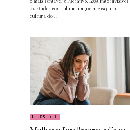
o mais rentável e lucrativo. Essa mão invisível
objetivos,
mas
que todos controlam, ninguém escapa. A
não
cultura do …
pode
ser
ele
o
objetivo.
Ele
é
o
meio
e
não
o
fim
LIFESTYLE