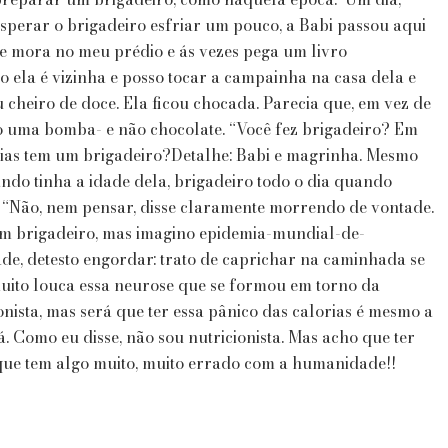
Prata
perar o brigadeiro esfriar um pouco, a Babi passou aqui
♡
e mora no meu prédio e ás vezes pega um livro
o ela é vizinha e posso tocar a campainha na casa dela e
 cheiro de doce. Ela ficou chocada. Parecia que, em vez de
do uma bomba- e não chocolate. “Você fez brigadeiro? Em
rias tem um brigadeiro?Detalhe: Babi e magrinha. Mesmo
ando tinha a idade dela, brigadeiro todo o dia quando
 “Não, nem pensar, disse claramente morrendo de vontade.
m um brigadeiro, mas imagino epidemia-mundial-de-
ade, detesto engordar: trato de caprichar na caminhada se
uito louca essa neurose que se formou em torno da
nista, mas será que ter essa pânico das calorias é mesmo a
á. Como eu disse, não sou nutricionista. Mas acho que ter
que tem algo muito, muito errado com a humanidade!!