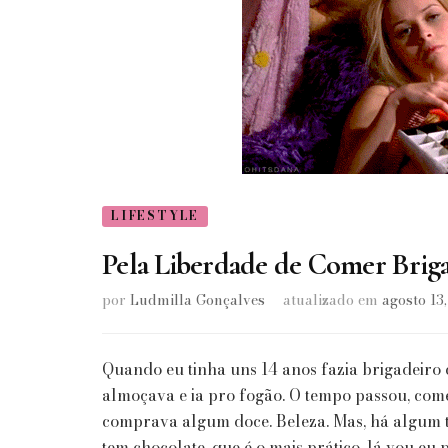
LIFESTYLE
Pela Liberdade de Comer Briga
por
Ludmilla Gonçalves
atualizado em
agosto 13
Quando eu tinha uns 14 anos fazia brigadeiro
almoçava e ia pro fogão. O tempo passou, comec
comprava algum doce. Beleza. Mas, há algum t
tem chocolate, que é o mais prático, lá vou e