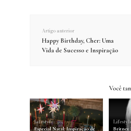
Navegação
de
Artigo anterior
post
Happy Birthday, Cher: Uma
Vida de Sucesso e Inspiração
Você tam
Lifestyle
Lifestyl
Especial Natal: Inspiração de
Britney 