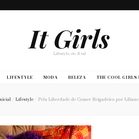
It Girls
Lifestyle, etc & tal
LIFESTYLE
MODA
BELEZA
THE COOL GIRLS
nicial
/
Lifestyle
/
Pela Liberdade de Comer Brigadeiro por Liliane