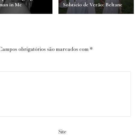
man in Me
Solstício de Verão: Beltane
Campos obrigatórios são marcados com
*
Site