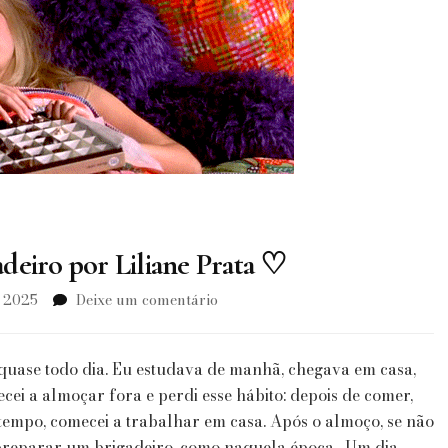
deiro por Liliane Prata ♡
em
, 2025
Deixe um comentário
Pela
Liberdade
de
 quase todo dia. Eu estudava de manhã, chegava em casa,
Comer
ei a almoçar fora e perdi esse hábito: depois de comer,
Brigadeiro
empo, comecei a trabalhar em casa. Após o almoço, se não
por
u preparar um brigadeiro, como naquela época. Um dia,
Liliane