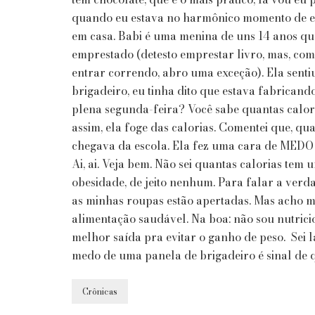
quando eu estava no harmônico momento de es
em casa. Babi é uma menina de uns 14 anos qu
emprestado (detesto emprestar livro, mas, com
entrar correndo, abro uma exceção). Ela sentiu
brigadeiro, eu tinha dito que estava fabrican
plena segunda-feira? Você sabe quantas calo
assim, ela foge das calorias. Comentei que, qu
chegava da escola. Ela fez uma cara de MEDO
Ai, ai. Veja bem. Não sei quantas calorias te
obesidade, de jeito nenhum. Para falar a verd
as minhas roupas estão apertadas. Mas acho m
alimentação saudável. Na boa: não sou nutricio
melhor saída pra evitar o ganho de peso. Sei l
medo de uma panela de brigadeiro é sinal de 
Crônicas