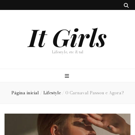
It Girls
Lifestyle, etc & tal
Página inicial
/
Lifestyle
/
O Carnaval Passou e Agora?