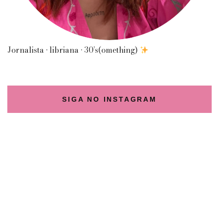
Jornalista • libriana • 30’s(omething)
SIGA NO INSTAGRAM