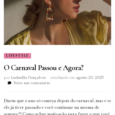
LIFESTYLE
O Carnaval Passou e Agora?
por
Ludmilla Gonçalves
atualizado em
agosto 20, 2025
em
Deixe um comentário
O
Carnaval
Passou
Dizem que o ano só começa depois do carnaval, mas e se
e
ele já tiver passado e você continuar na mesma de
Agora?
sempre?! Como achar motivação para fazer o que você