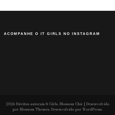
ACOMPANHE O IT GIRLS NO INSTAGRAM
2026 Direitos autorais
It Girls
.
Blossom Chic | Desenvolvido
por
Blossom Themes
. Desenvolvido por
WordPress
.