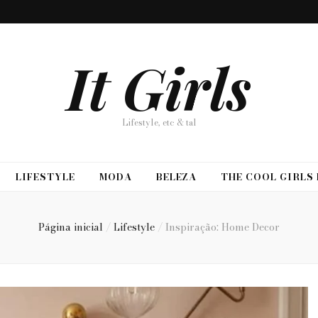
It Girls
Lifestyle, etc & tal
LIFESTYLE
MODA
BELEZA
THE COOL GIRLS
Página inicial
/
Lifestyle
/
Inspiração: Home Decor