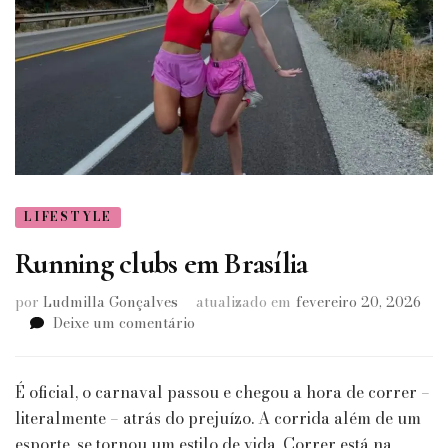
LIFESTYLE
Running clubs em Brasília
por
Ludmilla Gonçalves
atualizado em
fevereiro 20, 2026
em
Deixe um comentário
Running
clubs
em
É oficial, o carnaval passou e chegou a hora de correr –
Brasília
literalmente – atrás do prejuízo. A corrida além de um
esporte, se tornou um estilo de vida. Correr está na