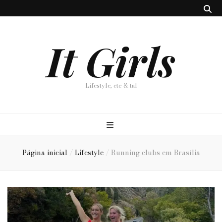
It Girls
Lifestyle, etc & tal
Página inicial
/
Lifestyle
/
Running clubs em Brasília