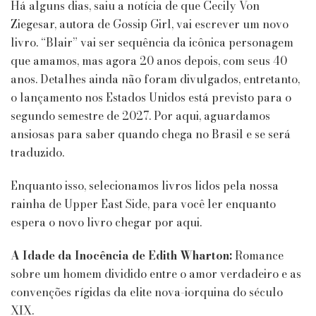
Livros
Há alguns dias, saiu a notícia de que Cecily Von
lidos
Ziegesar, autora de Gossip Girl, vai escrever um novo
por
livro. “Blair” vai ser sequência da icônica personagem
Blair
que amamos, mas agora 20 anos depois, com seus 40
Waldorf
anos. Detalhes ainda não foram divulgados, entretanto,
o lançamento nos Estados Unidos está previsto para o
segundo semestre de 2027. Por aqui, aguardamos
ansiosas para saber quando chega no Brasil e se será
traduzido.
Enquanto isso, selecionamos livros lidos pela nossa
rainha de Upper East Side, para você ler enquanto
espera o novo livro chegar por aqui.
A Idade da Inocência de Edith Wharton:
Romance
sobre um homem dividido entre o amor verdadeiro e as
convenções rígidas da elite nova-iorquina do século
XIX.