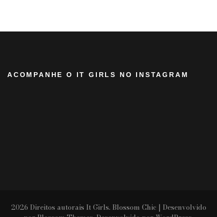
ACOMPANHE O IT GIRLS NO INSTAGRAM
2026 Direitos autorais
It Girls
.
Blossom Chic | Desenvolvido