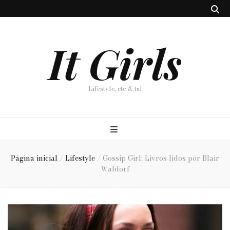
It Girls
Lifestyle, etc & tal
Página inicial
/
Lifestyle
/
Gossip Girl: Livros lidos por Blair
Waldorf