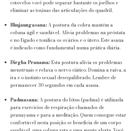
cotovelos você pode separar bastante os joelhos e
eliminar as toxinas das articulações do quadril.
Bhujaungasana:
A postura da cobra mantém a
coluna ágil e saudável. Alivia problemas na próstata
e no fígado e tonifica os ovários e o útero. Este asana
é indicado como fundamental numa prática diária.
Dirgha Pranama:
Esta postura alivia os problemas
menstruais e relaxa o nervo ciático. Domina a raiva, a
ira e o instinto sexual desequilibrado. Lembre de
permanecer 30 segundos em cada asana.
Padmasana:
A postura do lótus (padma) é utilizada
para exercícios de respiração chamados de
pranayama e para a meditação. Quem consegue estar
confortável nesta posição se beneficia de um corpo
saudável, uma coluna reta e uma mente alerta. Você