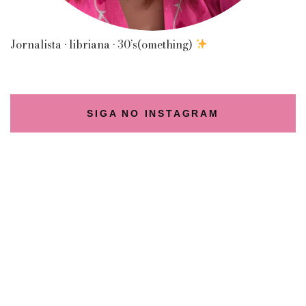
Jornalista • libriana • 30’s(omething)
SIGA NO INSTAGRAM