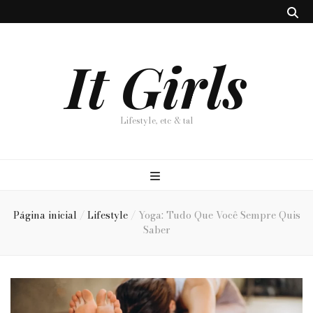
It Girls
Lifestyle, etc & tal
Página inicial
/
Lifestyle
/
Yoga: Tudo Que Você Sempre Quis
Saber