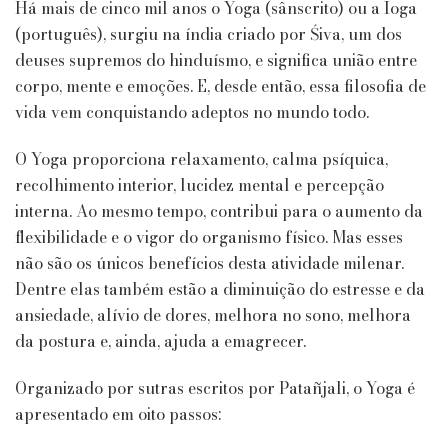
Que
Há mais de cinco mil anos o Yoga (sânscrito) ou a Ioga
Você
(português), surgiu na índia criado por Śiva, um dos
Sempre
deuses supremos do hinduísmo, e significa união entre
Quis
corpo, mente e emoções. E, desde então, essa filosofia de
Saber
vida vem conquistando adeptos no mundo todo.
O Yoga proporciona relaxamento, calma psíquica,
recolhimento interior, lucidez mental e percepção
interna. Ao mesmo tempo, contribui para o aumento da
flexibilidade e o vigor do organismo físico. Mas esses
não são os únicos benefícios desta atividade milenar.
Dentre elas também estão a diminuição do estresse e da
ansiedade, alívio de dores, melhora no sono, melhora
da postura e, ainda, ajuda a emagrecer.
Organizado por sutras escritos por Patañjali, o Yoga é
apresentado em oito passos: