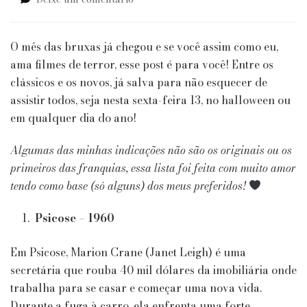
What’s
Your
Favorite
O mês das bruxas já chegou e se você assim como eu,
Scary
ama filmes de terror, esse post é para você! Entre os
Movie:
clássicos e os novos, já salva para não esquecer de
Filmes
assistir todos, seja nesta sexta-feira 13, no halloween ou
de
Terror
em qualquer dia do ano!
Para
Assistir
Algumas das minhas indicações não são os originais ou os
Antes
primeiros das franquias, essa lista foi feita com muito amor
de
tendo como base (só alguns) dos meus preferidos!
Morrer
Psicose – 1960
Em Psicose, Marion Crane (Janet Leigh) é uma
secretária que rouba 40 mil dólares da imobiliária onde
trabalha para se casar e começar uma nova vida.
Durante a fuga à carro, ela enfrenta uma forte