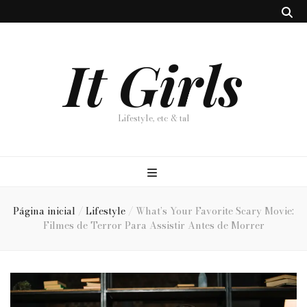
It Girls
Lifestyle, etc & tal
Página inicial
/
Lifestyle
/
What’s Your Favorite Scary Movie:
Filmes de Terror Para Assistir Antes de Morrer