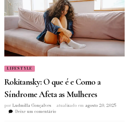
LIFESTYLE
Rokitansky: O que é e Como a
Síndrome Afeta as Mulheres
por
Ludmilla Gonçalves
atualizado em
agosto 20, 2025
em
Deixe um comentário
Rokitansky:
O