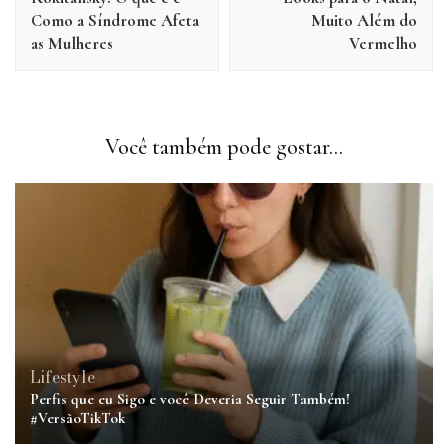
post
Como a Síndrome Afeta
Muito Além do
as Mulheres
Vermelho
Você também pode gostar...
Lifestyle
Perfis que eu Sigo e você Deveria Seguir Também!
#VersãoTikTok