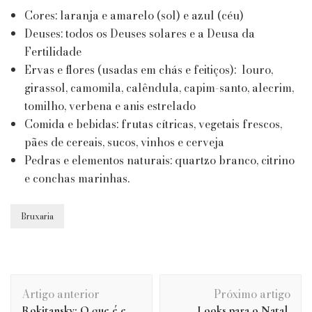
Cores: laranja e amarelo (sol) e azul (céu)
Deuses: todos os Deuses solares e a Deusa da
Fertilidade
Ervas e flores (usadas em chás e feitiços): louro,
girassol, camomila, calêndula, capim-santo, alecrim,
tomilho, verbena e anis estrelado
Comida e bebidas: frutas cítricas, vegetais frescos,
pães de cereais, sucos, vinhos e cerveja
Pedras e elementos naturais: quartzo branco, citrino
e conchas marinhas.
Bruxaria
Navegação
Artigo anterior
Próximo artigo
de
Rokitansky: O que é e
Looks para o Natal,