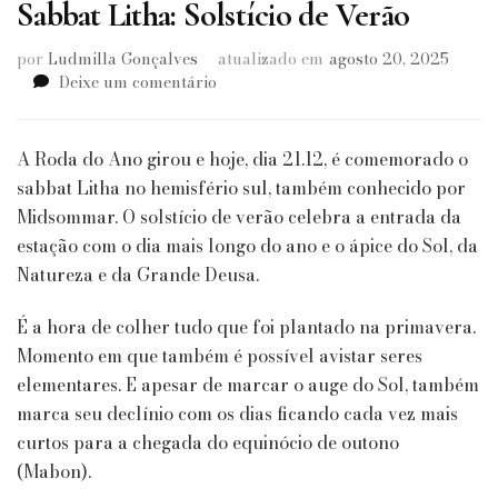
Sabbat Litha: Solstício de Verão
por
Ludmilla Gonçalves
atualizado em
agosto 20, 2025
em
Deixe um comentário
Sabbat
Litha:
Solstício
A Roda do Ano girou e hoje, dia 21.12, é comemorado o
de
sabbat Litha no hemisfério sul, também conhecido por
Verão
Midsommar. O solstício de verão celebra a entrada da
estação com o dia mais longo do ano e o ápice do Sol, da
Natureza e da Grande Deusa.
É a hora de colher tudo que foi plantado na primavera.
Momento em que também é possível avistar seres
elementares. E apesar de marcar o auge do Sol, também
marca seu declínio com os dias ficando cada vez mais
curtos para a chegada do equinócio de outono
(Mabon).