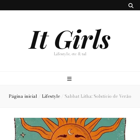
It Girls
Lifestyle, etc & tal
Página inicial
/
Lifestyle
/
Sabbat Litha: Solstício de Verão