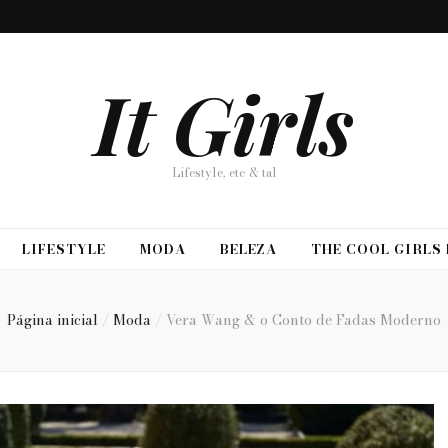
It Girls
Lifestyle, etc & tal
LIFESTYLE
MODA
BELEZA
THE COOL GIRLS
Página inicial
/
Moda
/
Vera Wang & o Conto de Fadas Moderno