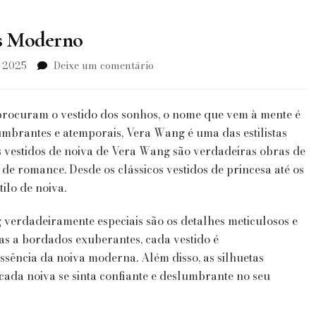
as Moderno
em
, 2025
Deixe um comentário
Vera
Wang
&
 procuram o vestido dos sonhos, o nome que vem à mente é
o
umbrantes e atemporais, Vera Wang é uma das estilistas
Conto
vestidos de noiva de Vera Wang são verdadeiras obras de
de
 de romance. Desde os clássicos vestidos de princesa até os
Fadas
Moderno
ilo de noiva.
 verdadeiramente especiais são os detalhes meticulosos e
as a bordados exuberantes, cada vestido é
sência da noiva moderna. Além disso, as silhuetas
cada noiva se sinta confiante e deslumbrante no seu