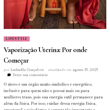
LIFESTYLE
Vaporização Uterina: Por onde
Começar
por
Ludmilla Gonçalves
atualizado em
agosto 15, 2025
em
Deixe um comentário
Vaporização
O útero é um órgão muito simbólico e energético,
Uterina:
Por
inclusive para quem não o possui mais ou para
onde
mulheres trans, pois sua energia sutil permanece para
Começar
além da física. Por isso, cuidar dessa energia física,
emocional e psicológica é sempre tão importante e