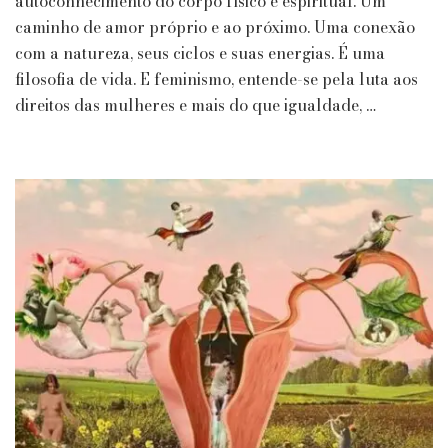
autoconhecimento do corpo físico e espiritual. Um
Relação
caminho de amor próprio e ao próximo. Uma conexão
com
com a natureza, seus ciclos e suas energias. É uma
o
filosofia de vida. E feminismo, entende-se pela luta aos
Feminismo
direitos das mulheres e mais do que igualdade, …