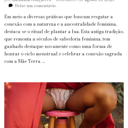
em
Deixe um comentário
Plantar
Em meio a diversas práticas que buscam resgatar a
a
Lua:
conexão com a natureza e a ancestralidade feminina,
Natureza
destaca-se o ritual de plantar a lua. Esta antiga tradição,
e
que remonta a séculos de sabedoria feminina, tem
a
ganhado destaque novamente como uma forma de
Sabedoria
honrar o ciclo menstrual e celebrar a conexão sagrada
Ancestral
Feminina
com a Mãe Terra. …