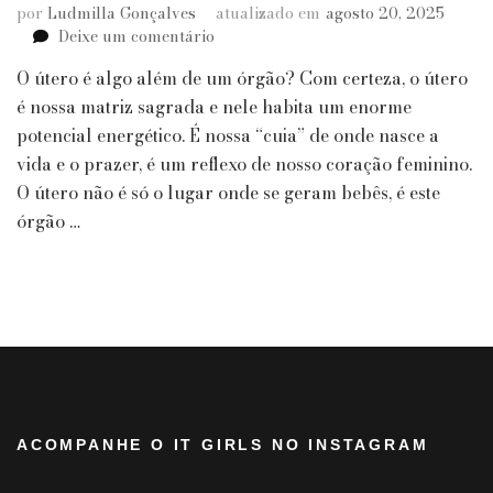
por
Ludmilla Gonçalves
atualizado em
agosto 20, 2025
em
Deixe um comentário
A
O útero é algo além de um órgão? Com certeza, o útero
Importância
de
é nossa matriz sagrada e nele habita um enorme
Limpar
potencial energético. É nossa “cuia” de onde nasce a
Energeticamente
vida e o prazer, é um reflexo de nosso coração feminino.
seu
O útero não é só o lugar onde se geram bebês, é este
Útero
órgão …
|
Sanahí
ACOMPANHE O IT GIRLS NO INSTAGRAM