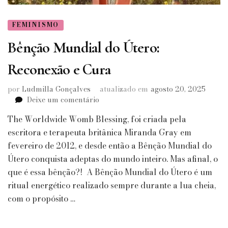
FEMINISMO
Bênção Mundial do Útero:
Reconexão e Cura
por
Ludmilla Gonçalves
atualizado em
agosto 20, 2025
em
Deixe um comentário
Bênção
The Worldwide Womb Blessing, foi criada pela
Mundial
do
escritora e terapeuta britânica Miranda Gray em
Útero:
fevereiro de 2012, e desde então a Bênção Mundial do
Reconexão
Útero conquista adeptas do mundo inteiro. Mas afinal, o
e
que é essa bênção?! A Bênção Mundial do Útero é um
Cura
ritual energético realizado sempre durante a lua cheia,
com o propósito …