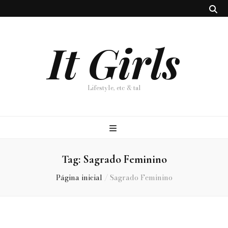
It Girls
Lifestyle, etc & tal
Tag:
Sagrado Feminino
Página inicial
/
Sagrado Feminino