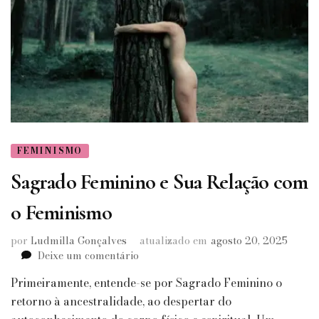
FEMINISMO
Sagrado Feminino e Sua Relação com
o Feminismo
por
Ludmilla Gonçalves
atualizado em
agosto 20, 2025
em
Deixe um comentário
Sagrado
Primeiramente, entende-se por Sagrado Feminino o
Feminino
e
retorno à ancestralidade, ao despertar do
Sua