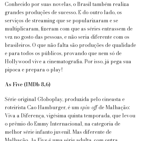
de
Conhecido por suas novelas, o Brasil também realiza
Novela
grandes produções de sucesso. E do outro lado, os
Vive
serviços de streaming que se popularizaram e se
o
multiplicaram, fizeram com que as séries entrassem de
Brasil:
3
vez no gosto das pessoas, e não seria diferente com os
Séries
brasileiros. O que não falta são produções de qualidade
Nacionais
e para todos os públicos, provando que nem só de
para
Hollywood vive a cinematografia. Por isso, já pega sua
Maratonar
pipoca e prepara o play!
As Five (IMDb 8,6)
Série original Globoplay, produzida pelo cineasta e
roteirista Cao Hamburger, é um
spin-off
de Malhação:
Viva a Diferença, vigésima quinta temporada, que levou
o prêmio do Emmy Internacional, na categoria de
melhor série infanto juvenil. Mas diferente de
Malhação, As Five é uma série adulta, com outra