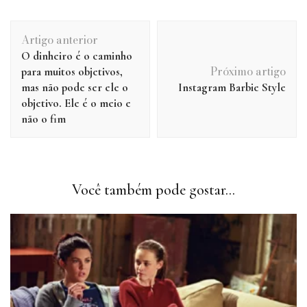
Navegação
Artigo anterior
de
O dinheiro é o caminho
post
Próximo artigo
para muitos objetivos,
mas não pode ser ele o
Instagram Barbie Style
objetivo. Ele é o meio e
não o fim
Você também pode gostar...