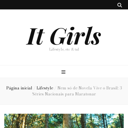
It Girls
Lifestyle, etc & tal
Página inicial
/
Lifestyle
/
Nem só de Novela Vive o Brasil: 3
Séries Nacionais para Maratonar