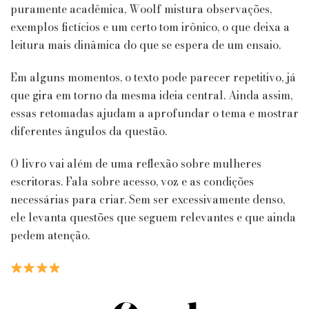
puramente acadêmica, Woolf mistura observações,
exemplos fictícios e um certo tom irônico, o que deixa a
leitura mais dinâmica do que se espera de um ensaio.
Em alguns momentos, o texto pode parecer repetitivo, já
que gira em torno da mesma ideia central. Ainda assim,
essas retomadas ajudam a aprofundar o tema e mostrar
diferentes ângulos da questão.
O livro vai além de uma reflexão sobre mulheres
escritoras. Fala sobre acesso, voz e as condições
necessárias para criar. Sem ser excessivamente denso,
ele levanta questões que seguem relevantes e que ainda
pedem atenção.