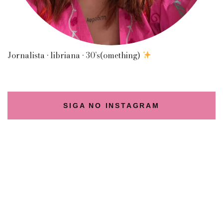
Jornalista • libriana • 30’s(omething)
SIGA NO INSTAGRAM