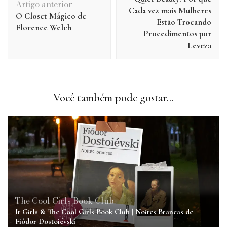
post
Artigo anterior
Cada vez mais Mulheres
O Closet Mágico de
Estão Trocando
Florence Welch
Procedimentos por
Leveza
Você também pode gostar...
The Cool Girls Book Club
It Girls & The Cool Girls Book Club | Noites Brancas de
Fiódor Dostoiévski