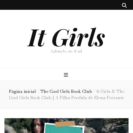
It Girls
Lifestyle, etc & tal
Página inicial
/
The Cool Girls Book Club
/
It Girls & The
Cool Girls Book Club | A Filha Perdida de Elena Ferrante