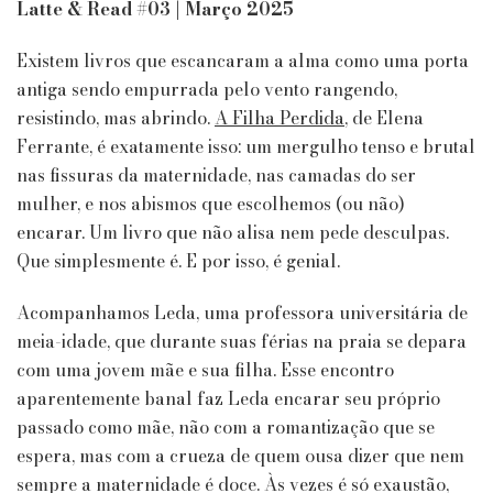
&
Latte & Read #03 | Março 2025
The
Cool
Existem livros que escancaram a alma como uma porta
Girls
antiga sendo empurrada pelo vento rangendo,
Book
resistindo, mas abrindo.
Club
A Filha Perdida
, de Elena
|
Ferrante, é exatamente isso: um mergulho tenso e brutal
A
nas fissuras da maternidade, nas camadas do ser
Filha
mulher, e nos abismos que escolhemos (ou não)
Perdida
encarar. Um livro que não alisa nem pede desculpas.
de
Elena
Que simplesmente é. E por isso, é genial.
Ferrante
Acompanhamos Leda, uma professora universitária de
meia-idade, que durante suas férias na praia se depara
com uma jovem mãe e sua filha. Esse encontro
aparentemente banal faz Leda encarar seu próprio
passado como mãe, não com a romantização que se
espera, mas com a crueza de quem ousa dizer que nem
sempre a maternidade é doce. Às vezes é só exaustão,