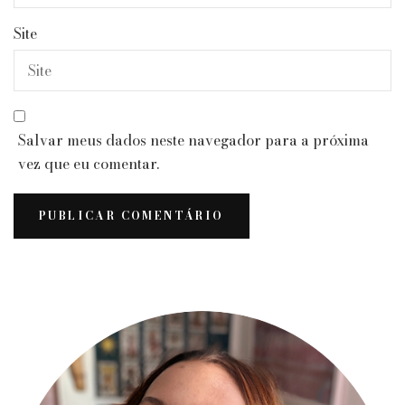
Site
Salvar meus dados neste navegador para a próxima
vez que eu comentar.