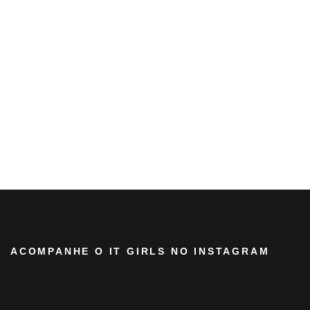
ACOMPANHE O IT GIRLS NO INSTAGRAM