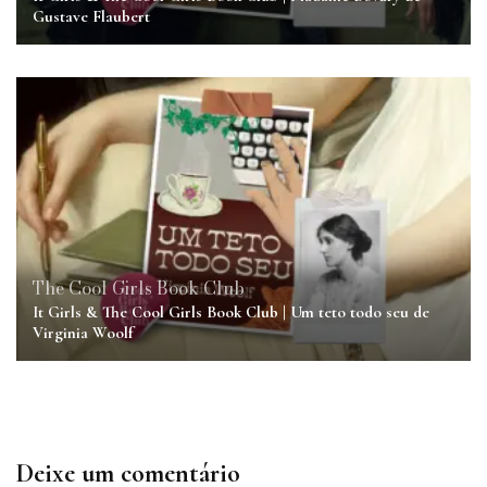
Gustave Flaubert
The Cool Girls Book Club
It Girls & The Cool Girls Book Club | Um teto todo seu de
Virginia Woolf
Deixe um comentário