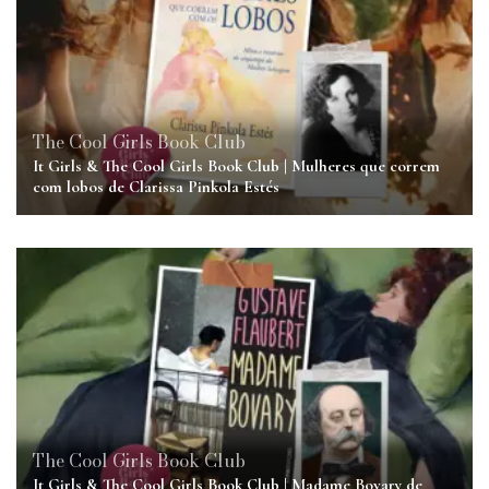
The Cool Girls Book Club
It Girls & The Cool Girls Book Club | Mulheres que correm
com lobos de Clarissa Pinkola Estés
The Cool Girls Book Club
It Girls & The Cool Girls Book Club | Madame Bovary de