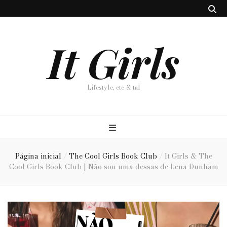
It Girls
Lifestyle, etc & tal
Página inicial
/
The Cool Girls Book Club
/
It Girls & The
Cool Girls Book Club | Não sou uma dessas de Lena Dunham