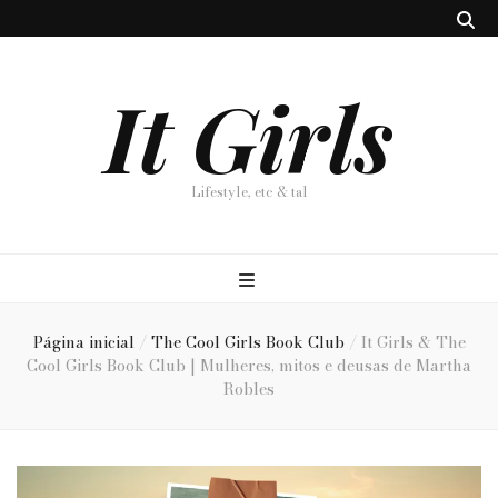
It Girls
Lifestyle, etc & tal
Página inicial
/
The Cool Girls Book Club
/
It Girls & The
Cool Girls Book Club | Mulheres, mitos e deusas de Martha
Robles