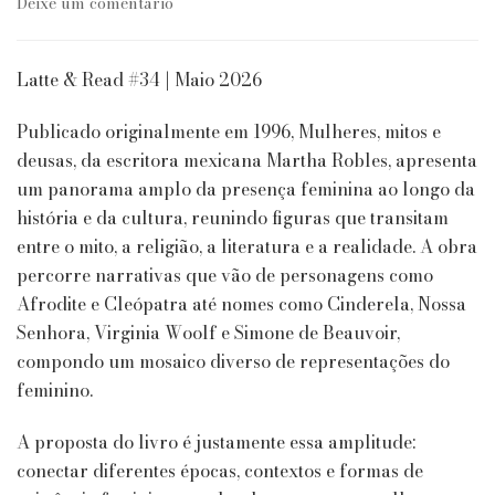
em
Deixe um comentário
It
Girls
&
Latte & Read #34 | Maio 2026
The
Cool
Publicado originalmente em 1996, Mulheres, mitos e
Girls
deusas, da escritora mexicana Martha Robles, apresenta
Book
um panorama amplo da presença feminina ao longo da
Club
|
história e da cultura, reunindo figuras que transitam
Mulheres,
entre o mito, a religião, a literatura e a realidade. A obra
mitos
percorre narrativas que vão de personagens como
e
Afrodite e Cleópatra até nomes como Cinderela, Nossa
deusas
de
Senhora, Virginia Woolf e Simone de Beauvoir,
Martha
compondo um mosaico diverso de representações do
Robles
feminino.
A proposta do livro é justamente essa amplitude:
conectar diferentes épocas, contextos e formas de