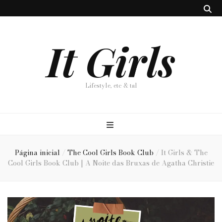
It Girls
Lifestyle, etc & tal
Página inicial
/
The Cool Girls Book Club
/
It Girls & The
Cool Girls Book Club | A Noite das Bruxas de Agatha Christie