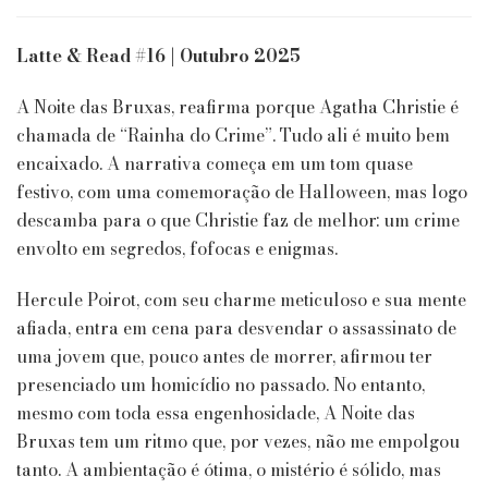
It
Girls
&
Latte & Read #16 | Outubro 2025
The
Cool
A Noite das Bruxas, reafirma porque Agatha Christie é
Girls
chamada de “Rainha do Crime”. Tudo ali é muito bem
Book
encaixado. A narrativa começa em um tom quase
Club
|
festivo, com uma comemoração de Halloween, mas logo
A
descamba para o que Christie faz de melhor: um crime
Noite
envolto em segredos, fofocas e enigmas.
das
Bruxas
Hercule Poirot, com seu charme meticuloso e sua mente
de
Agatha
afiada, entra em cena para desvendar o assassinato de
Christie
uma jovem que, pouco antes de morrer, afirmou ter
presenciado um homicídio no passado. No entanto,
mesmo com toda essa engenhosidade, A Noite das
Bruxas tem um ritmo que, por vezes, não me empolgou
tanto. A ambientação é ótima, o mistério é sólido, mas