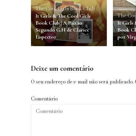
The Cool Girls Book Club
The Coo
It Girls & The Cool Girls
Book Club | A Paixão
It Girls
Segundo G.H de Clarice
Book Cl
Lispector
por Vir
Deixe um comentário
O seu endereço de e-mail não será publicado.
Comentário