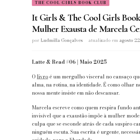
THE COOL GIRLS BOOK CLUB
It Girls & The Cool Girls Book
Mulher Exausta de Marcela Cer
por
Ludmilla Gonçalves
atualizado em
agosto 22
Latte & Read #06 | Maio 2025
O
livro
é um mergulho visceral no cansaço que
alma, na rotina, na identidade. É como olhar
nossa mente insiste em não descansar.
Marcela escreve como quem respira fundo ant
invisível que a exaustão impõe à mulher moder
culpa que se esconde atrás de cada suspiro ca
ninguém escuta. Sua escrita é urgente, necess
cuidado, para a liberdade.