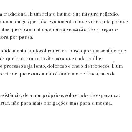
de
Marcela
 tradicional. É um relato íntimo, que mistura reflexão,
Ceribelli
om uma amiga que sabe exatamente o que você sente porque
entos que viram rotina, sobre a sensação de carregar o
ora por pausa.
saúde mental, autocobrança e a busca por um sentido que
ais que isso, é um convite para que cada mulher
 processo seja lento, doloroso e cheio de tropeços. É um
mbrete de que exausta não é sinônimo de fraca, mas de
sistência, de amor próprio e, sobretudo, de esperança.
tar, não para mais obrigações, mas para si mesma.