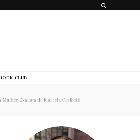
 BOOK CLUB
a Mulher Exausta de Marcela Ceribelli