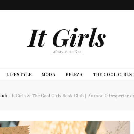
It Girls
Lifestyle, etc & tal
LIFESTYLE
MODA
BELEZA
THE COOL GIRLS
Club
/
It Girls & The Cool Girls Book Club | Aurora, O Despertar d