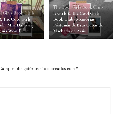
The Cool Girls Book Club
l Girls Book Club
It Girls & The Cool Girls
 & The Cool Girls
Book Club | Memórias
ub | Mrs. Dalloway
Póstumas de Bras Cubas de
ginia Woolf
Machado de Assis
Campos obrigatórios são marcados com
*