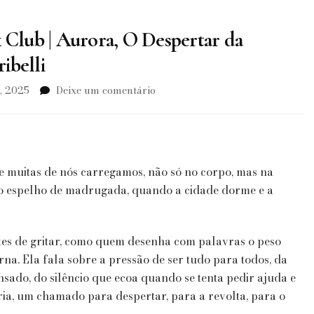
 Club | Aurora, O Despertar da
ibelli
em
, 2025
Deixe um comentário
It
Girls
&
The
Cool
 muitas de nós carregamos, não só no corpo, mas na
Girls
 no espelho de madrugada, quando a cidade dorme e a
Book
Club
|
Aurora,
es de gritar, como quem desenha com palavras o peso
O
na. Ela fala sobre a pressão de ser tudo para todos, da
Despertar
nsado, do silêncio que ecoa quando se tenta pedir ajuda e
da
ária, um chamado para despertar, para a revolta, para o
Mulher
Exausta