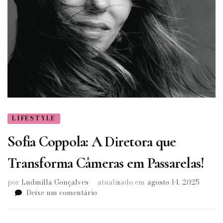
LIFESTYLE
Sofia Coppola: A Diretora que
Transforma Câmeras em Passarelas!
por
Ludmilla Gonçalves
atualizado em
agosto 14, 2025
em
Deixe um comentário
Sofia
Coppola: