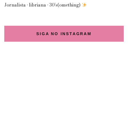
Jornalista • libriana • 30’s(omething)
SIGA NO INSTAGRAM