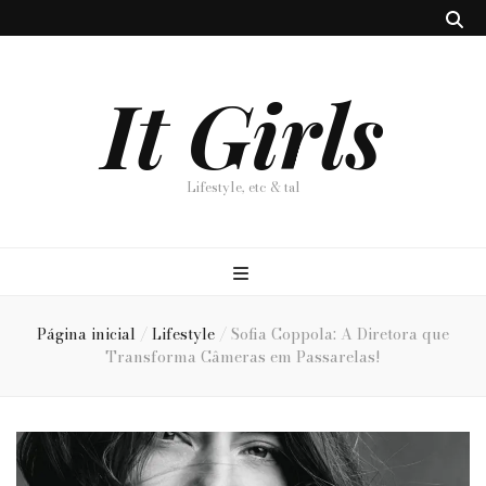
It Girls
Lifestyle, etc & tal
Página inicial
/
Lifestyle
/
Sofia Coppola: A Diretora que
Transforma Câmeras em Passarelas!