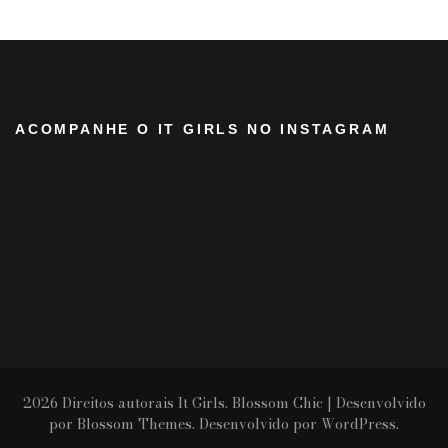
ACOMPANHE O IT GIRLS NO INSTAGRAM
2026 Direitos autorais
It Girls
.
Blossom Chic | Desenvolvido
por
Blossom Themes
. Desenvolvido por
WordPress
.