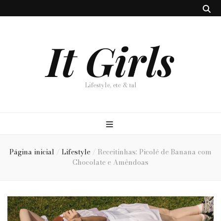
It Girls
Lifestyle, etc & tal
Página inicial
/
Lifestyle
/
Receitinhas: Picolé de Banana com
Chocolate e Amêndoas