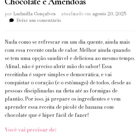
Chocolate e Amêndoas
por
Ludmilla Gonçalves
atualizado em
agosto 20, 2025
em
Deixe um comentário
Receitinhas:
Picolé
de
Nada como se refrescar em um dia quente, ainda mais
Banana
com essa recente onda de calor. Melhor ainda quando
com
se tem uma opção saudável e deliciosa ao mesmo tempo.
Chocolate
Afinal, não é preciso abrir mão do sabor! Essa
e
Amêndoas
receitinha é super simples e democrática, e vai
conquistar o coração (e o estômago) de todos, desde as
pessoas disciplinadas na dieta até as formigas de
plantão. Por isso, já prepare os ingredientes e vem
aprender essa receita de picolé de banana com
chocolate que é hiper fácil de fazer!
Você vai precisar de: