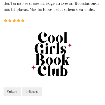
dói. Tornar-se si mesma exige atravessar florestas onde
não há placas. Mas há lobos e eles sabem o caminho.
Cultura
Indicação