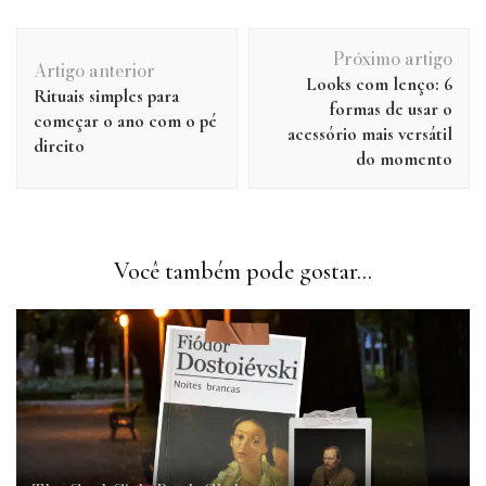
Navegação
Próximo artigo
de
Artigo anterior
Looks com lenço: 6
post
Rituais simples para
formas de usar o
começar o ano com o pé
acessório mais versátil
direito
do momento
Você também pode gostar...