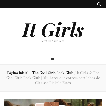
It Girls
Lifestyle, etc & tal
Página inicial
/
The Cool Girls Book Club
/
It Girls & The
Cool Girls Book Club | Mulheres que correm com lobos de
Clarissa Pinkola Estés