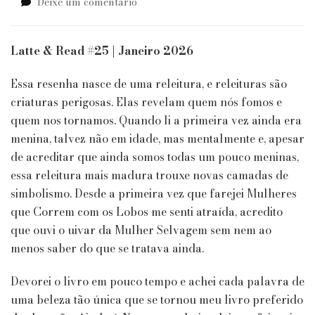
em
Deixe um comentário
It
Girls
&
Latte & Read #25 | Janeiro 2026
The
Cool
Essa resenha nasce de uma releitura, e releituras são
Girls
criaturas perigosas. Elas revelam quem nós fomos e
Book
quem nos tornamos. Quando li a primeira vez ainda era
Club
|
menina, talvez não em idade, mas mentalmente e, apesar
Mulheres
de acreditar que ainda somos todas um pouco meninas,
que
essa releitura mais madura trouxe novas camadas de
correm
simbolismo. Desde a primeira vez que farejei Mulheres
com
lobos
que Correm com os Lobos me senti atraída, acredito
de
que ouvi o uivar da Mulher Selvagem sem nem ao
Clarissa
menos saber do que se tratava ainda.
Pinkola
Estés
Devorei o livro em pouco tempo e achei cada palavra de
uma beleza tão única que se tornou meu livro preferido