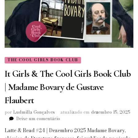
Estés
THE COOL GIRLS BOOK CLUB
It Girls & The Cool Girls Book Club
| Madame Bovary de Gustave
Flaubert
por
Ludmilla Gonçalves
atualizado em
dezembro 15, 2025
em
Deixe um comentário
It
Latte & Read #24 | Dezembro 2025 Madame Bovary,
Girls
&