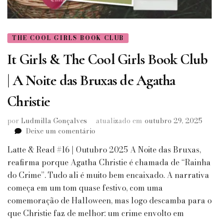
THE COOL GIRLS BOOK CLUB
It Girls & The Cool Girls Book Club
| A Noite das Bruxas de Agatha
Christie
por
Ludmilla Gonçalves
atualizado em
outubro 29, 2025
em
Deixe um comentário
It
Latte & Read #16 | Outubro 2025 A Noite das Bruxas,
Girls
&
reafirma porque Agatha Christie é chamada de “Rainha
The
do Crime”. Tudo ali é muito bem encaixado. A narrativa
Cool
começa em um tom quase festivo, com uma
Girls
comemoração de Halloween, mas logo descamba para o
Book
que Christie faz de melhor: um crime envolto em
Club