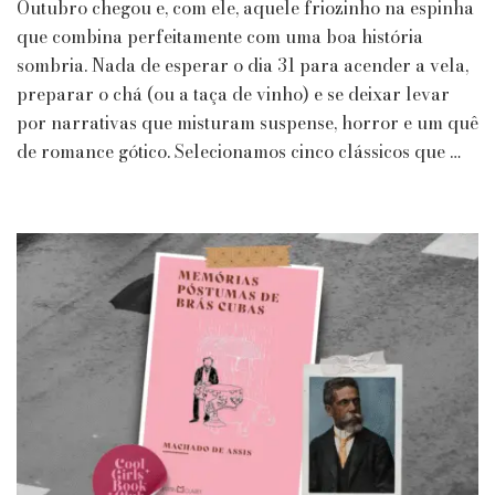
Outubro chegou e, com ele, aquele friozinho na espinha
literário
de
que combina perfeitamente com uma boa história
Halloween:
sombria. Nada de esperar o dia 31 para acender a vela,
5
preparar o chá (ou a taça de vinho) e se deixar levar
livros
por narrativas que misturam suspense, horror e um quê
para
de romance gótico. Selecionamos cinco clássicos que …
entrar
no
clima