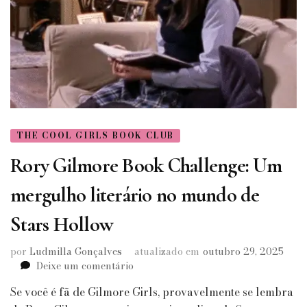
THE COOL GIRLS BOOK CLUB
Rory Gilmore Book Challenge: Um
mergulho literário no mundo de
Stars Hollow
por
Ludmilla Gonçalves
atualizado em
outubro 29, 2025
em
Deixe um comentário
Rory
Se você é fã de Gilmore Girls, provavelmente se lembra
Gilmore