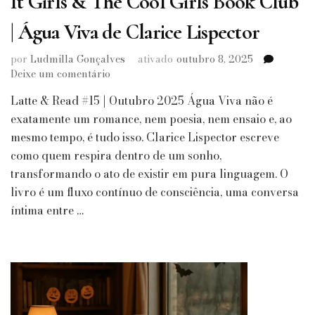
It Girls & The Cool Girls Book Club
| Água Viva de Clarice Lispector
por
Ludmilla Gonçalves
ativado
outubro 8, 2025
em
Deixe um comentário
It
Latte & Read #15 | Outubro 2025 Água Viva não é
Girls
&
exatamente um romance, nem poesia, nem ensaio e, ao
The
mesmo tempo, é tudo isso. Clarice Lispector escreve
Cool
como quem respira dentro de um sonho,
Girls
transformando o ato de existir em pura linguagem. O
Book
livro é um fluxo contínuo de consciência, uma conversa
Club
|
íntima entre …
Água
Viva
de
Clarice
Lispector