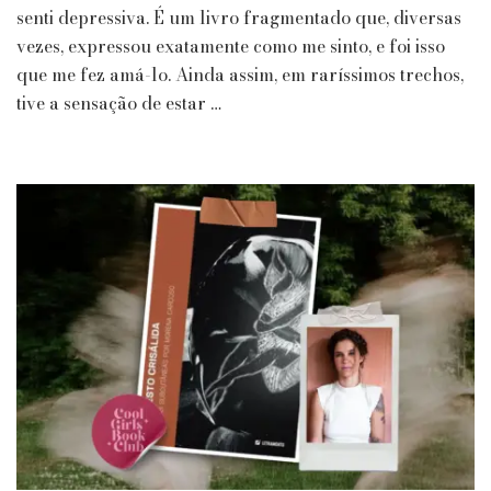
Cool
senti depressiva. É um livro fragmentado que, diversas
Girls
vezes, expressou exatamente como me sinto, e foi isso
Book
que me fez amá-lo. Ainda assim, em raríssimos trechos,
Club
|
tive a sensação de estar …
Livro
do
Desassossego
por
Fernando
Pessoa