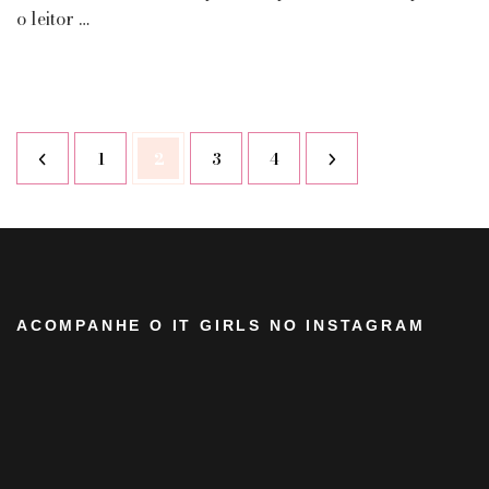
|
o leitor …
Memórias
Póstumas
de
Bras
Cubas
Paginação
de
Página
Página
Página
Página
1
2
3
4
de
Machado
de
posts
Assis
ACOMPANHE O IT GIRLS NO INSTAGRAM