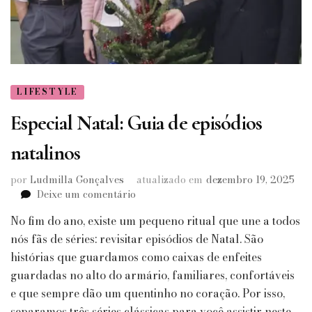
LIFESTYLE
Especial Natal: Guia de episódios
natalinos
por
Ludmilla Gonçalves
atualizado em
dezembro 19, 2025
em
Deixe um comentário
Especial
No fim do ano, existe um pequeno ritual que une a todos
Natal:
Guia
nós fãs de séries: revisitar episódios de Natal. São
de
histórias que guardamos como caixas de enfeites
episódios
guardadas no alto do armário, familiares, confortáveis
natalinos
e que sempre dão um quentinho no coração. Por isso,
separamos três séries clássicas para você assistir neste