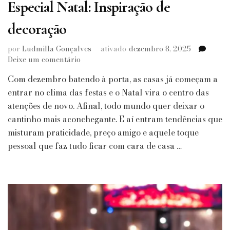
Especial Natal: Inspiração de
decoração
por
Ludmilla Gonçalves
ativado
dezembro 8, 2025
em
Deixe um comentário
Especial
Com dezembro batendo à porta, as casas já começam a
Natal:
Inspiração
entrar no clima das festas e o Natal vira o centro das
de
atenções de novo. Afinal, todo mundo quer deixar o
decoração
cantinho mais aconchegante. E aí entram tendências que
misturam praticidade, preço amigo e aquele toque
pessoal que faz tudo ficar com cara de casa …