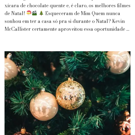
5
xícara de chocolate quente e, é claro, os melhores filmes
Filmes
de Natal!
Esqueceram de Mim Quem nunca
para
sonhou em ter a casa só pra si durante o Natal? Kevin
Entrar
McCallister certamente aproveitou essa oportunidade …
no
Espírito
Natalino