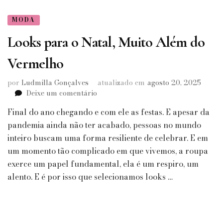
MODA
Looks para o Natal, Muito Além do
Vermelho
por
Ludmilla Gonçalves
atualizado em
agosto 20, 2025
em
Deixe um comentário
Looks
Final do ano chegando e com ele as festas. E apesar da
para
o
pandemia ainda não ter acabado, pessoas no mundo
Natal,
inteiro buscam uma forma resiliente de celebrar. E em
Muito
um momento tão complicado em que vivemos, a roupa
Além
exerce um papel fundamental, ela é um respiro, um
do
alento. E é por isso que selecionamos looks …
Vermelho