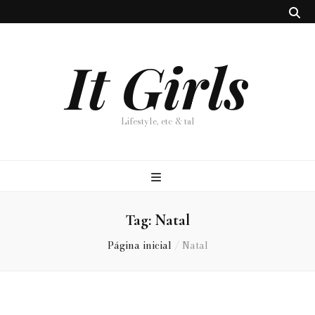
It Girls
Lifestyle, etc & tal
Tag:
Natal
Página inicial
/
Natal