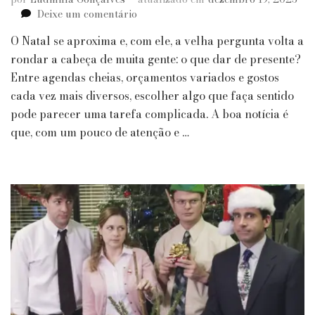
em
Deixe um comentário
Especial
O Natal se aproxima e, com ele, a velha pergunta volta a
Natal:
Gift
rondar a cabeça de muita gente: o que dar de presente?
Guide,
Entre agendas cheias, orçamentos variados e gostos
presentes
cada vez mais diversos, escolher algo que faça sentido
que
pode parecer uma tarefa complicada. A boa notícia é
eu
que, com um pouco de atenção e …
gostaria
de
ganhar