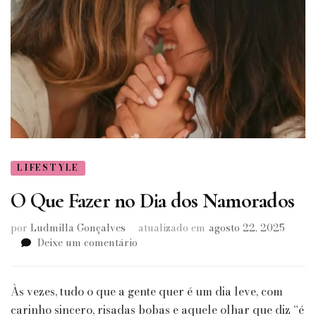
LIFESTYLE
O Que Fazer no Dia dos Namorados
por
Ludmilla Gonçalves
atualizado em
agosto 22, 2025
em
Deixe um comentário
O
Que
Fazer
Às vezes, tudo o que a gente quer é um dia leve, com
no
carinho sincero, risadas bobas e aquele olhar que diz “é