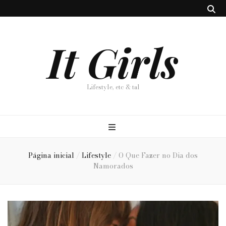
It Girls
Lifestyle, etc & tal
Página inicial
/
Lifestyle
/
O Que Fazer no Dia dos
Namorados